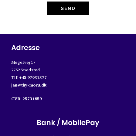
SEND
Adresse
Møgelvej 17
7752 Snedsted
Tlf:
+45 97931377
jan@thy-mors.dk
CVR: 25731859
Bank / MobilePay