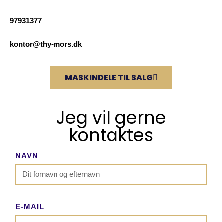
97931377
kontor@thy-mors.dk
MASKINDELE TIL SALG
Jeg vil gerne
kontaktes
NAVN
E-MAIL