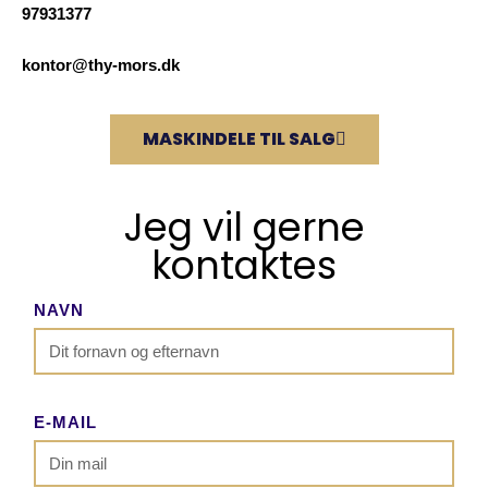
97931377
kontor@thy-mors.dk
MASKINDELE TIL SALG
Jeg vil gerne
kontaktes
NAVN
E-MAIL