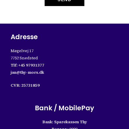
Adresse
Møgelvej 17
7752 Snedsted
Tlf:
+45 97931377
jan@thy-mors.dk
CVR: 25731859
Bank / MobilePay
Bank: Sparekassen Thy